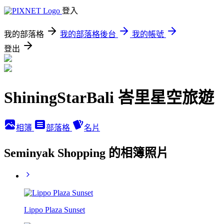
登入
我的部落格
我的部落格後台
我的帳號
登出
ShiningStarBali 峇里星空旅遊
相簿
部落格
名片
Seminyak Shopping 的相簿照片
Lippo Plaza Sunset